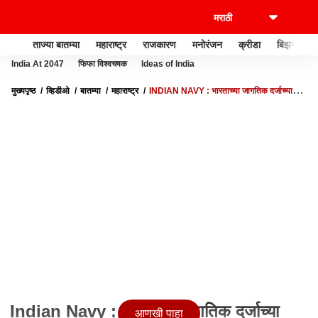
ताज्या बातम्या
महाराष्ट्र
राजकारण
मनोरंजन
क्रीडा
बिझनेस
India At 2047
फिफा विश्वचषक
Ideas of India
मुख्यपृष्ठ
व्हिडीओ
बातम्या
महाराष्ट्र
INDIAN NAVY : भारताच्या जागतिक दर्जाच्या
शक्तिशाली पाणबुड्या, पाकड्यांचा कर्दनकाळ
Indian Navy : भारताच्या जागतिक दर्जाच्या
आणखी पाहा