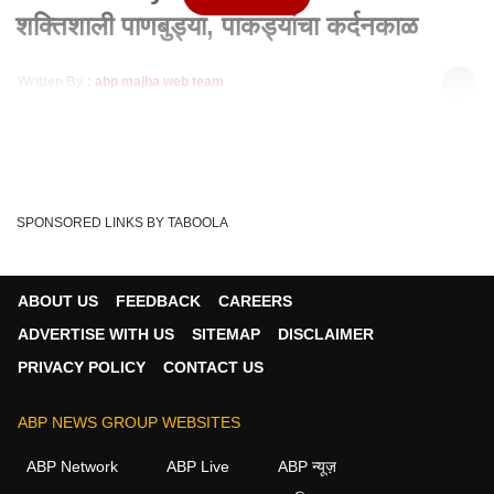
शक्तिशाली पाणबुड्या, पाकड्यांचा कर्दनकाळ
Written By :
abp majha web team
05 May 2025 07:34 AM (IST)
Indian Navy : भारताच्या जागतिक दर्जाच्या शक्तिशाली पाणबुड्या,
पाकड्यांचा कर्दनकाळ पहलगाम हल्ल्यानं...
see more
PAKISTAN
India
Indian Navy
' India
Tags :
SPONSORED LINKS BY TABOOLA
Pahalgam Attack
ABOUT US
FEEDBACK
CAREERS
ADVERTISE WITH US
SITEMAP
DISCLAIMER
महाराष्ट्र व्हिडीओ
PRIVACY POLICY
CONTACT US
महाराष्ट्र
ABP NEWS GROUP WEBSITES
ABP Network
ABP Live
ABP न्यूज़