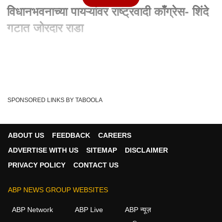
विधानभवनाच्या पायऱ्यांवर राष्ट्रवादी काँग्रेस- शिंदे
गटात जोरदार राडा
Written By :
abp majha web team
24 Aug 2022 11:24 PM (IST)
Amol Mitkari Vs Mahesh Shinde: विधानभवनाच्या पायऱ्यांवर
राष्ट्रवादी काँग्रेस आणि शिंदे गटात जोरदार...
see more
SPONSORED LINKS BY TABOOLA
Politics
Amol Mitkari
BJP
Mahesh Shinde
Tags :
ABOUT US
FEEDBACK
CAREERS
ADVERTISE WITH US
SITEMAP
DISCLAIMER
महाराष्ट्र व्हिडीओ
PRIVACY POLICY
CONTACT US
महाराष्ट्र
ABP NEWS GROUP WEBSITES
ABP Network
ABP Live
ABP न्यूज़