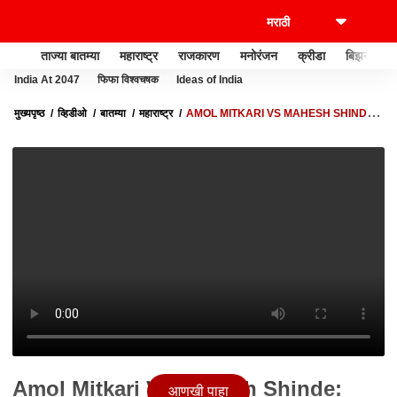
ताज्या बातम्या
महाराष्ट्र
राजकारण
मनोरंजन
क्रीडा
बिझनेस
India At 2047
फिफा विश्वचषक
Ideas of India
मुख्यपृष्ठ
व्हिडीओ
बातम्या
महाराष्ट्र
AMOL MITKARI VS MAHESH SHINDE:
विधानभवनाच्या पायऱ्यांवर राष्ट्रवादी काँग्रेस- शिंदे गटात जोरदार राडा
Amol Mitkari Vs Mahesh Shinde:
आणखी पाहा