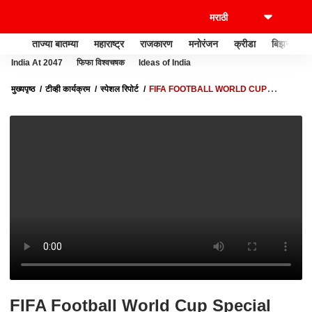
ताज्या बातम्या
महाराष्ट्र
राजकारण
मनोरंजन
क्रीडा
बिझनेस
India At 2047
फिफा विश्वचषक
Ideas of India
मुख्यपृष्ठ
टीव्ही कार्यक्रम
स्पेशल रिपोर्ट
FIFA FOOTBALL WORLD CUP
SPECIAL REPORT : फिफा फायनलसाठीचं महाकाय लुसेल! लुसेल STADIUM ची वैशिष्ट्ये
FIFA Football World Cup Special