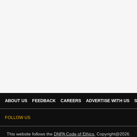
ABOUT US
FEEDBACK
CAREERS
ADVERTISE WITH US
S
FOLLOW US
This website follows the
DNPA Code of Ethics.
Copyright@2026.