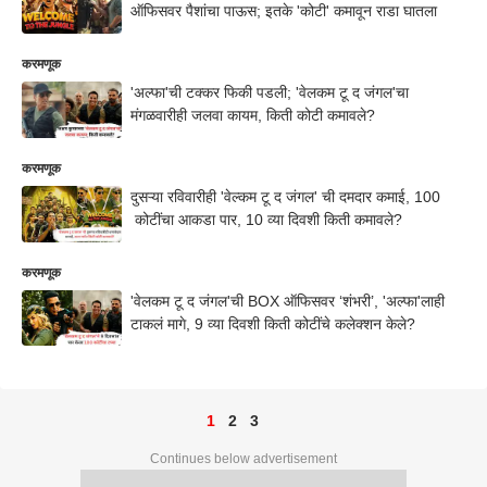
ऑफिसवर पैशांचा पाऊस; इतके 'कोटी' कमावून राडा घातला
करमणूक
'अल्फा'ची टक्कर फिकी पडली; 'वेलकम टू द जंगल'चा
मंगळवारीही जलवा कायम, किती कोटी कमावले?
करमणूक
दुसऱ्या रविवारीही 'वेल्कम टू द जंगल' ची दमदार कमाई, 100
कोटींचा आकडा पार, 10 व्या दिवशी किती कमावले?
करमणूक
'वेलकम टू द जंगल'ची BOX ऑफिसवर ‘शंभरी’, 'अल्फा'लाही
टाकलं मागे, 9 व्या दिवशी किती कोटींचे कलेक्शन केले?
1
2
3
Continues below advertisement