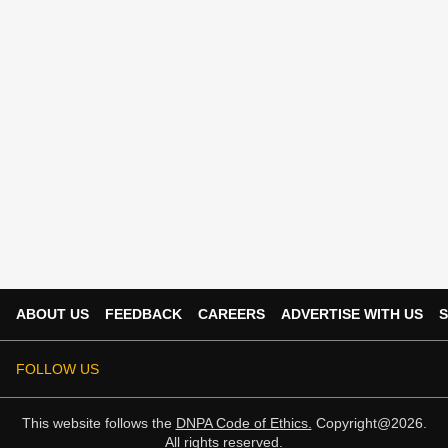
ABOUT US
FEEDBACK
CAREERS
ADVERTISE WITH US
S
FOLLOW US
This website follows the
DNPA Code of Ethics.
Copyright@2026.
All rights reserved.