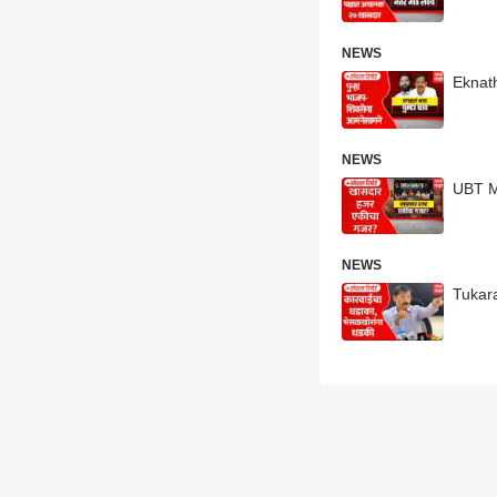
NEWS
Eknath
NEWS
UBT Mee
NEWS
Tukaram