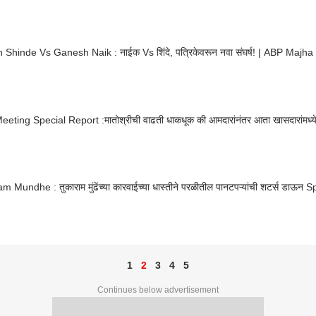
 Shinde Vs Ganesh Naik : नाईक Vs शिंदे, पत्रिकेवरून नवा संघर्ष! | ABP Majh
ting Special Report :मातोश्रीची वाढती धाकधूक की आमदारांनंतर आता खासदारांमध्येह
 Mundhe : तुकाराम मुंढेंच्या कारवाईच्या धास्तीने परळीतील पानटपऱ्यांची शटर्स डाऊन
1
2
3
4
5
Continues below advertisement