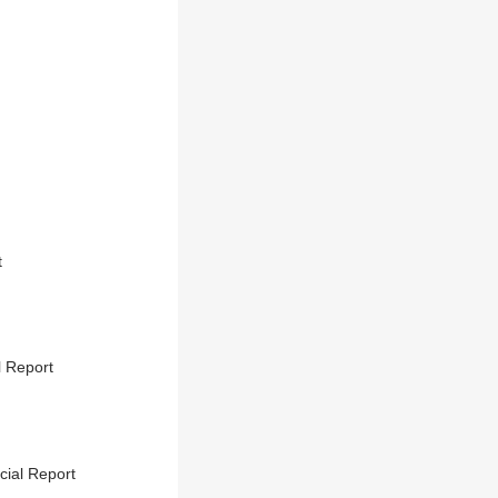
t
ाकदीची गोळी, भाजपची कोणती खेळी? Special Report
ecial Report