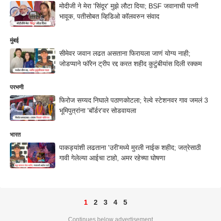
मोदीजी ने मेरा 'सिंदूर' मुझे लौटा दिया; BSF जवानाची पत्नी
भावूक, पतीसोबत व्हिडिओ कॉलवरुन संवाद
मुंबई
सीमेवर जवान लढत असताना फिरायला जाणं योग्य नाही;
जोडप्याने फॉरेन ट्रीप रद्द करत शहीद कुटुंबीयांस दिली रक्कम
परभणी
फिरोज सय्यद निघाले पठाणकोटला; रेल्वे स्टेशनवर गाव जमलं 3
भूमिपुत्रांना 'बॉर्डर'वर सोडवायला
भारत
पाकड्यांशी लढताना 'उरी'मध्ये मुरली नाईक शहीद; जत्रेसाठी
गावी गेलेल्या आईचा टाहो, अमर रहेच्या घोषणा
1
2
3
4
5
Continues below advertisement