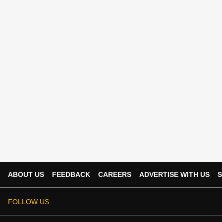
ABOUT US
FEEDBACK
CAREERS
ADVERTISE WITH US
S
FOLLOW US