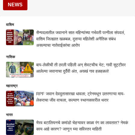
NEWS
वाशिम
सैन्यदलातील जवानाने सात महिन्यांच्या गर्भवती पत्नीला संपवलं,
वाशिम जिल्ह्यात खळबळ, दुसऱ्या महिलेशी अनैतिक संबंध
असल्याचा नातेवाईकांचा आरोप
नाशिक
बाप-लेकीची ती ठरली पहिली अन् शेवटचीच भेट; गावी सुट्टीवर
आलेल्या जवानाचा दुर्दैवी अंत, अख्खं गाव हळहळलं!
महाराष्ट्र
RPF जवान देवदुतासारखा धावला; ट्रेनमधून उतरणाऱ्या माय-
लेकराचा जीव वाचला, कल्याण स्थानकावरील थरार
भारत
भैरव बटालियनचे कमांडो चेहऱ्यावर काळा रंग का लावतात? नेमकं
काय आहे कारण? जाणून घ्या सविस्तर माहिती