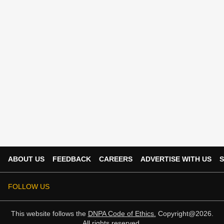
ABOUT US
FEEDBACK
CAREERS
ADVERTISE WITH US
S
FOLLOW US
This website follows the
DNPA Code of Ethics.
Copyright@2026.
All rights reserved.