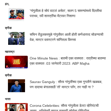
IPL
'गांगुलीला हे सोपं वाटलं असेल'; सलग 5 सामन्यांमध्ये दिल्लीचा
पराभव, रवी शास्त्रींचा मेंटरवर निशाणा
क्रीडा
सचिन तेंडुलकरमुळे गांगुलीवर आली होती कर्णधारपद सोडण्याची
वेळ, मास्टर ब्लास्टरने सांगितला किस्सा
महाराष्ट्र
One Minute News : बातमी एका वाक्यात : रात्रीच्या बातम्या
एका वाक्यात :03 जानेवारी 2023: ABP Majha
क्रीडा
Saurav Ganguly : सौरव गांगुलींच्या एका गुगलीने खळबळ,
पण दादाचा बंगालसाठी 'तो' मास्टर प्लॅन, तर नाही ना ?
भारत
Corona Celebrities: सौरव गांगुलीला डेल्टा व्हेरियंटची
लागण, अभिनेत्री मृणाल ठाकूरही कोरोना पोझिटीव्ह