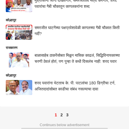
मुश्रीफांना जागा दाखवणार, समरजीतला मंत्री करणार; शरद
पवारांचा गैबी चौकातून कागलकरांना शब्द
कोल्हापूर
समरजीत घाटगेंच्या पक्षप्रवेशावेळी कागलच्या गैबी चौकात किती
गर्दी?
राजकारण
बाळासाहेब ठाकरेंसोबत मिळून मासिक काढलं, सिद्धिविनायकाच्या
चरणी ठेवलं होतं, पण पुन्हा ते कधी दिसलंच नाही: शरद पवार
कोल्हापूर
शरद पवारांना भेटताच के. पी. पाटलांचा 180 डिग्रीचा टर्न,
अजितदादांसोबत काडीचा संबंध नसल्याचा दावा
1
2
3
Continues below advertisement