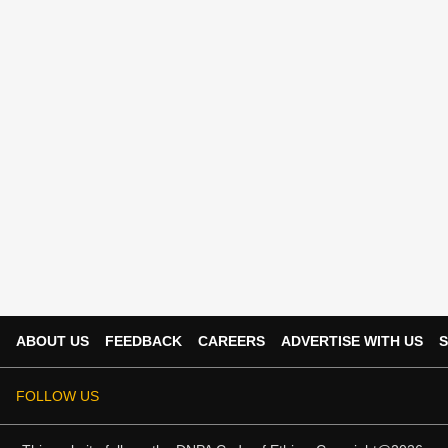
ABOUT US
FEEDBACK
CAREERS
ADVERTISE WITH US
S
FOLLOW US