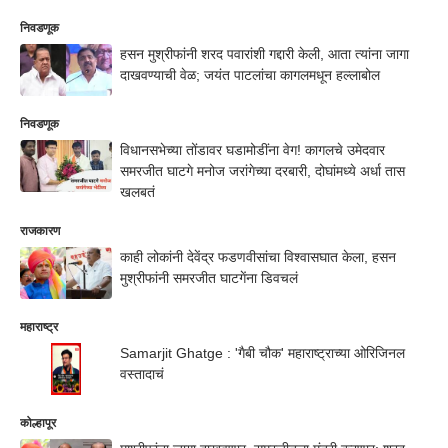
निवडणूक
हसन मुश्रीफांनी शरद पवारांशी गद्दारी केली, आता त्यांना जागा
दाखवण्याची वेळ; जयंत पाटलांचा कागलमधून हल्लाबोल
निवडणूक
विधानसभेच्या तोंडावर घडामोडींना वेग! कागलचे उमेदवार
समरजीत घाटगे मनोज जरांगेच्या दरबारी, दोघांमध्ये अर्धा तास
खलबतं
राजकारण
काही लोकांनी देवेंद्र फडणवीसांचा विश्वासघात केला, हसन
मुश्रीफांनी समरजीत घाटगेंना डिवचलं
महाराष्ट्र
Samarjit Ghatge : 'गैबी चौक' महाराष्ट्राच्या ओरिजिनल
वस्तादाचं
कोल्हापूर