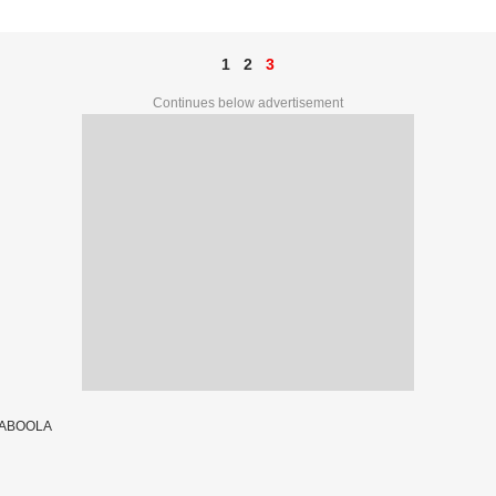
1
2
3
Continues below advertisement
TABOOLA