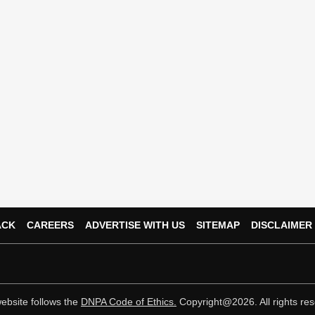
ACK
CAREERS
ADVERTISE WITH US
SITEMAP
DISCLAIMER
ebsite follows the
DNPA Code of Ethics.
Copyright@2026. All rights res