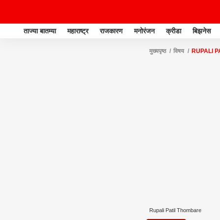
ताज्या बातम्या
महाराष्ट्र
राजकारण
मनोरंजन
क्रीडा
बिझनेस
मुख्यपृष्ठ
विषय
RUPALI P
Rupali Patil Thombare