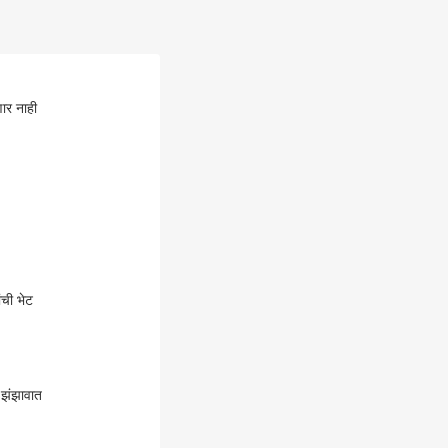
ार नाही
र्यांची भेट
 झंझावात