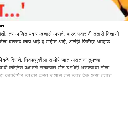
ent
 होती, तर अजित पवार म्हणाले असते, शरद पवारांनी तुतारी निशाणी
नतेला वास्तव काय आहे हे माहीत आहे, असंही जितेंद्र आव्हाड
ग पिवळे दिसते. निवडणुकीला सामोरे जात असताना तुमच्या
वादी काँग्रेस पक्षातले सगळ्यात मोठे घरभेदी असल्याचा टोला
था आम्ही कायदेशीर उपचार करत जशास तसे उत्तर देऊ असा इशारा
घेऊन निवडणूक लढवून दाखवायला हवी होती. मग आम्ही तुम्हाला मर्द
तेला सत्य माहीत आहे.
ल्यामुळे अनेकदा अडचणीत आलेला आहात. हे लक्षात ठेवा आणि माझा सल्ला