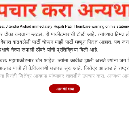
eat Jitendra Awhad immediately Rupali Patil Thombare warning on his statem
वर टीका करताना म्हटलं, ही पाकीटमारांची टोळी आहे. त्यांच्यात हिंमत
ने देशात वाढवलेली पार्टी चोरून माझी पार्टी म्हणून फिरत आहात. पण ज
षाचे नेत्या रूपाली ठोंबरे यांनी प्रतिक्रिया दिली आहे.
ाड स्वतः महापाकीटमार चोर आहेत. ज्यांना कावीळ झाली असते त्यांना ज
्हाड यांची ही केविलवाणी धडपड सुरू आहे. जितेंद्र आव्हाड हे राष्ट्र
लोकांना विनंती जितेंद्र आव्हाड यांच्यावर तातडीने उपचार करा, अन्य
आणखी वाचा
होती, तुम्ही मर्दाची औलाद होता, तर मग तुम्ही स्वतःचे वेगळे चिन्ह 
वला. त्या पक्षाला तुम्ही माझं माझं म्हणत हिसकावून घेतलं. पण जन
अनेक वेळेला चुकीच्या शब्दाचा वापर केल्यामुळे किंवा चुकीची विधाने के