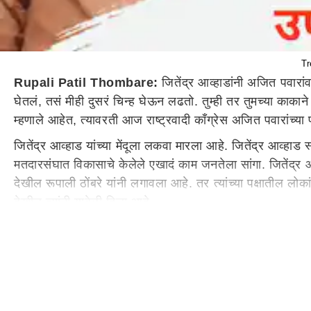
Tr
Rupali Patil Thombare:
जितेंद्र आव्हाडांनी अजित पवारां
घेतलं, तसं मीही दुसरं चिन्ह घेऊन लढतो. तुम्ही तर तुमच्या काका
म्हणाले आहेत, त्यावरती आज राष्ट्रवादी काँग्रेस अजित पवारांच्या पक्
जितेंद्र आव्हाड यांच्या मेंदूला लकवा मारला आहे. जितेंद्र आव्ह
मतदारसंघात विकासाचे केलेले एखादं काम जनतेला सांगा. जितेंद्र आव
देखील रूपाली ठोंबरे यांनी लगावला आहे. तर त्यांच्या पक्षातील 
देखील त्यांनी यावेळी दिला आहे.
नेमकं काय म्हणालेत जितेंद्र आव्हाड?
अजित पवारांचा गट हा पाकिटमारांची टोळी आहे. जर तुमच्यात हिंमत 
समजले असते. ज्या काकांनी देशभरात स्वतःचा पक्ष पसरवला आणि वाढ
जितेंद्र आव्हाडांच्या वक्तव्यावर छगन भुजबळांची प्रतिक्रिया
मला जितेंद्र आव्हाड यांना सांगायचं आहे. यापूर्वी सुद्धा तुम्ही 