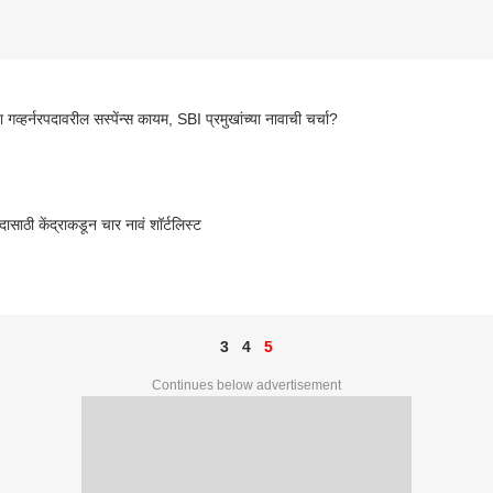
 गव्हर्नरपदावरील सस्पेंन्स कायम, SBI प्रमुखांच्या नावाची चर्चा?
पदासाठी केंद्राकडून चार नावं शॉर्टलिस्ट
3
4
5
Continues below advertisement