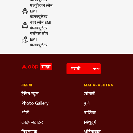
एज्युकेशन लोन
EMI
कॅलक्यूलेटर
कार लोन EMI
कॅलक्यूलेटर
पर्सनल लोन
EMI
कॅलक्यूलेटर
बातम्या
MAHARASHTRA
ट्रेडिंग न्यूज
सांगली
Photo Gallery
पुणे
ऑटो
नाशिक
लाईफस्टाईल
सिंधुदुर्ग
निवडणूक
औरंगाबाद