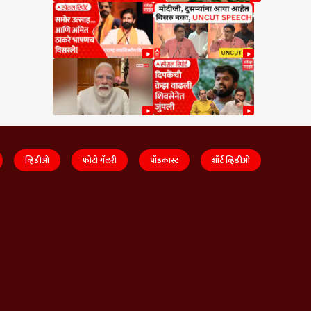
व्हिडीओ
फोटो गॅलरी
पॉडकास्ट
शॉर्ट व्हिडीओ