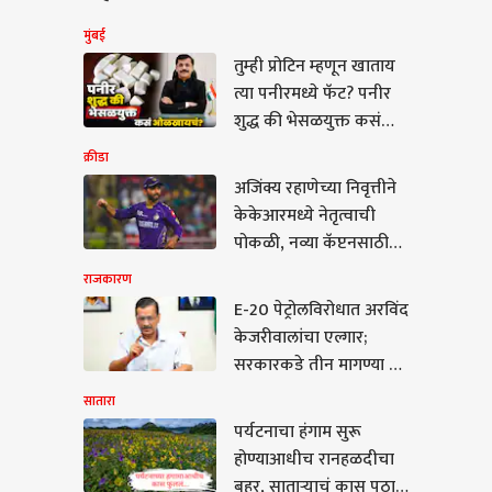
मुंबई
तुम्ही प्रोटिन म्हणून खाताय
त्या पनीरमध्ये फॅट? पनीर
शुद्ध की भेसळयुक्त कसं
ओळखायचं? तुकाराम मुंढेंनी
क्रीडा
सांगितला सोपा फॉर्म्युला
अजिंक्य रहाणेच्या निवृत्तीने
केकेआरमध्ये नेतृत्वाची
पोकळी, नव्या कॅप्टनसाठी
तीन नावे समोर! किंग खान
राजकारण
कोणाला मान देणार?
E-20 पेट्रोलविरोधात अरविंद
रा
केजरीवालांचा एल्गार;
सरकारकडे तीन मागण्या अन्
थेट पीएम मोदींच्या
सातारा
निवासस्थानापर्यंत 4
पर्यटनाचा हंगाम सुरू
ऑगस्टला किती लोकांचा
होण्याआधीच रानहळदीचा
टनाचा हंगाम सुरू
मोर्चा नेणार हे सुद्धा सांगितलं
बहर, साताऱ्याचं कास पठार
्याआधीच रानहळदीचा