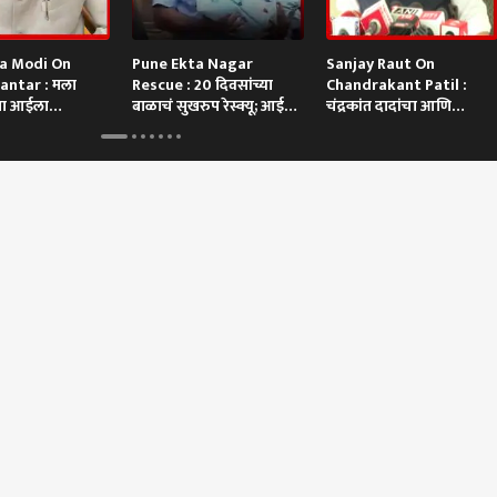
a Modi On
Pune Ekta Nagar
Sanjay Raut On
antar : मला
Rescue : 20 दिवसांच्या
Chandrakant Patil :
या आईला
बाळाचं सुखरुप रेस्क्यू; आई
चंद्रकांत दादांचा आणि
मोदींकडून नवीन
म्हणाली....
दगडाचा खूप संबंध
स्ट