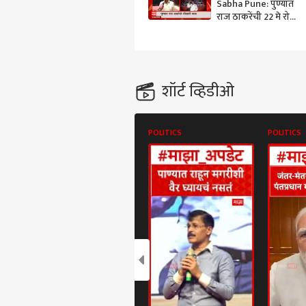
Sabha Pune: पुण्यात
राज ठाकरेंची 22 मे रोजी
सभा ABP Majha
शॉर्ट व्हिडीओ
POLITICS
POLITICS