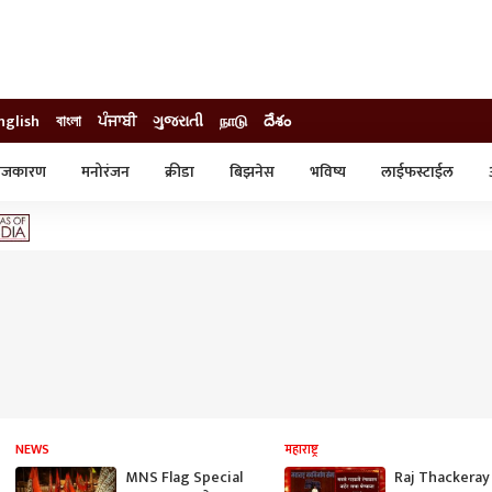
nglish
বাংলা
ਪੰਜਾਬੀ
ગુજરાતી
நாடு
దేశం
ाजकारण
मनोरंजन
क्रीडा
बिझनेस
भविष्य
लाईफस्टाईल
स्टाईल
क्राईम
व्यापार-उद्योग
ट्रेडिंग
ऑटो
NEWS
महाराष्ट्र
MNS Flag Special
Raj Thackeray