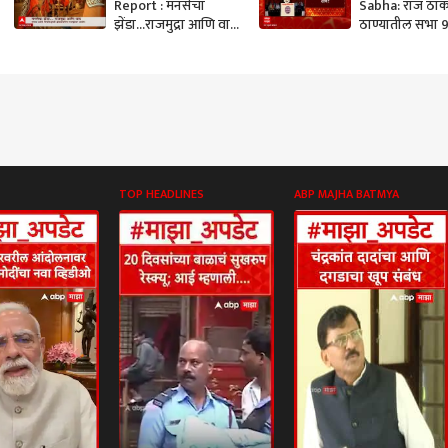
Report : मनसेचा
Sabha: राज ठाकर
झेंडा...राजमुद्रा आणि वाद
ठाण्यातील सभा 
ABP Majha
एप्रिलऐवजी 12 त
होणार ABP Maj
TOP HEADLINES
ABP MAJHA BATMYA