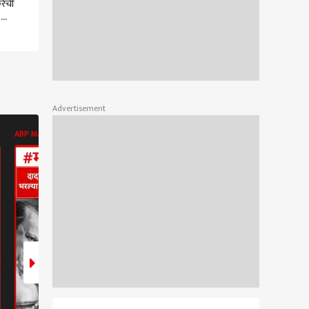
ेंची
9
ारखेला
ha
Advertisement
ABP MAJHA BATMYA
POLITICS
POLITICS