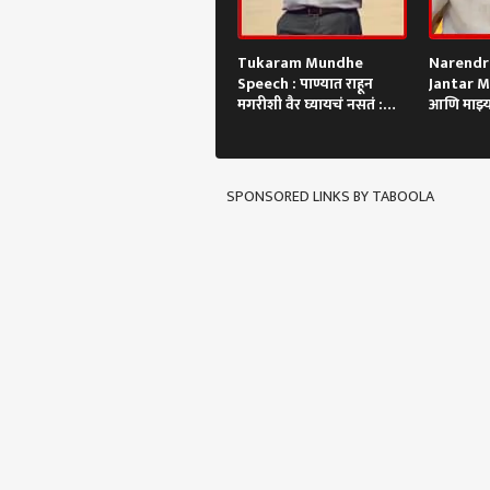
Tukaram Mundhe
Narendr
Speech : पाण्यात राहून
Jantar M
मगरीशी वैर घ्यायचं नसतं :
आणि माझ्
तुकाराम मुंढे
शिवीगाळ, 
व्हिडिओ पो
SPONSORED LINKS BY TABOOLA