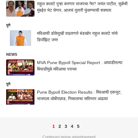
राहुल कलाटे पुन्हा करणार भाजपचा गेम? जयंत पाटील, सुळेंची
मुंबईत भेट घेणार, आजचं तुतारी फुंकण्याची शक्यता
पुणे
मविआची डोकेदुखी वाढवणारे बंडखोर राहुल कलाटे यांचे
डिपॉझिट जप्त
NEWS
MVA Pune Bypoll Special Report : आघाडीतल्या
बिघाडीमुळे मविआचा पराभव
पुणे
Pune Bypoll Election Results : मिवआची एकजूट,
भाजपला धोबीपछाड, निकालाचा सविस्तर आढावा
1
2
3
4
5
Continues below advertisement