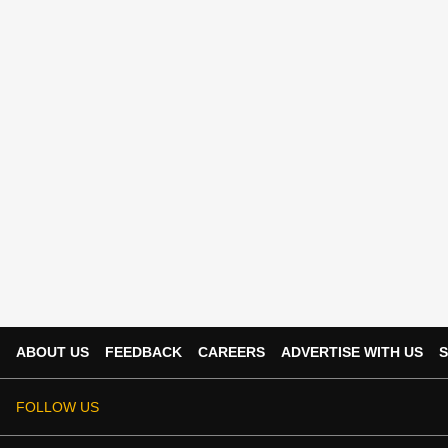
ABOUT US
FEEDBACK
CAREERS
ADVERTISE WITH US
S
FOLLOW US