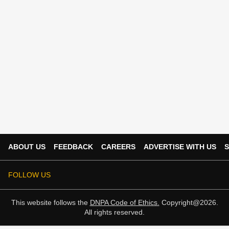
ABOUT US
FEEDBACK
CAREERS
ADVERTISE WITH US
S
FOLLOW US
This website follows the
DNPA Code of Ethics.
Copyright@2026.
All rights reserved.