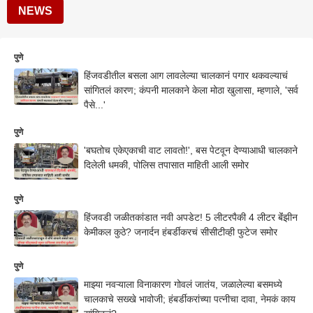
NEWS
पुणे
हिंजवडीतील बसला आग लावलेल्या चालकानं पगार थकवल्याचं
सांगितलं कारण; कंपनी मालकाने केला मोठा खुलासा, म्हणाले, 'सर्व
पैसे...'
पुणे
'बघतोच एकेएकाची वाट लावतो!', बस पेटवून देण्याआधी चालकाने
दिलेली धमकी, पोलिस तपासात माहिती आली समोर
पुणे
हिंजवडी जळीतकांडात नवी अपडेट! 5 लीटरपैकी 4 लीटर बेंंझीन
केमीकल कुठे? जनार्दन हंबर्डीकरचं सीसीटीव्ही फुटेज समोर
पुणे
माझ्या नवऱ्याला विनाकारण गोवलं जातंय, जळालेल्या बसमध्ये
चालकाचे सख्खे भावोजी; हंबर्डीकरांच्या पत्नीचा दावा, नेमकं काय