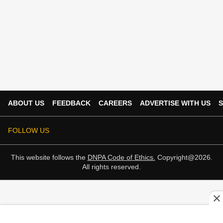
ABOUT US
FEEDBACK
CAREERS
ADVERTISE WITH US
S
FOLLOW US
This website follows the
DNPA Code of Ethics.
Copyright@2026.
All rights reserved.