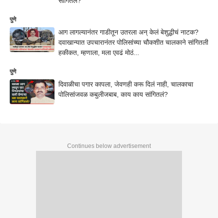
सांगितलं?
पुणे
आग लागल्यानंतर गाडीतून उतरला अन् केलं बेशुद्धीचं नाटक?
दवाखान्यात उपचारानंतर पोलिसांच्या चौकशीत चालकाने सांगितली
हकीकत, म्हणाला, मला एवढं मोठं...
पुणे
दिवाळीचा पगार कापला, जेवणही करू दिलं नाही, चालकाचा
पोलिसांजवळ कबुलीजबाब, काय काय सांगितलं?
Continues below advertisement