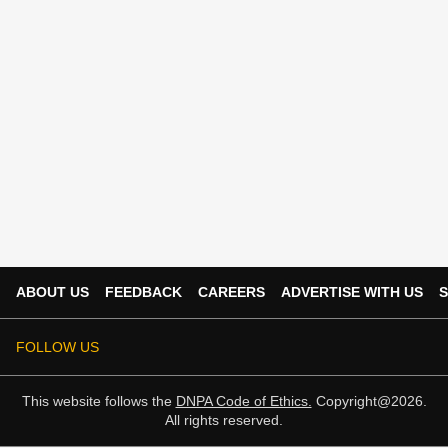
ABOUT US
FEEDBACK
CAREERS
ADVERTISE WITH US
S
FOLLOW US
This website follows the
DNPA Code of Ethics.
Copyright@2026.
All rights reserved.