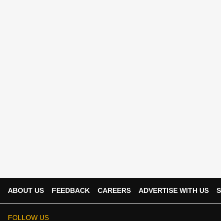
ABOUT US
FEEDBACK
CAREERS
ADVERTISE WITH US
S
FOLLOW US