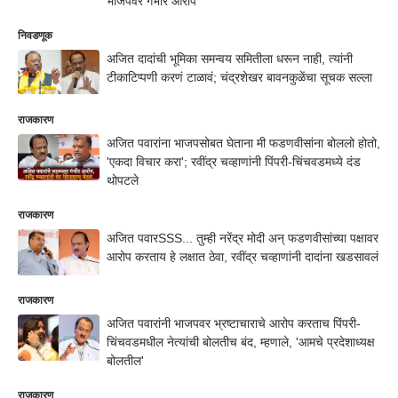
भाजपवर गंभीर आरोप
निवडणूक
अजित दादांची भूमिका समन्वय समितीला धरून नाही, त्यांनी
टीकाटिप्पणी करणं टाळावं; चंद्रशेखर बावनकुळेंचा सूचक सल्ला
राजकारण
अजित पवारांना भाजपसोबत घेताना मी फडणवीसांना बोललो होतो,
'एकदा विचार करा'; रवींद्र चव्हाणांनी पिंपरी-चिंचवडमध्ये दंड
थोपटले
राजकारण
अजित पवारSSS... तुम्ही नरेंद्र मोदी अन् फडणवीसांच्या पक्षावर
आरोप करताय हे लक्षात ठेवा, रवींद्र चव्हाणांनी दादांना खडसावलं
राजकारण
अजित पवारांनी भाजपवर भ्रष्टाचाराचे आरोप करताच पिंपरी-
चिंचवडमधील नेत्यांची बोलतीच बंद, म्हणाले, 'आमचे प्रदेशाध्यक्ष
बोलतील'
राजकारण