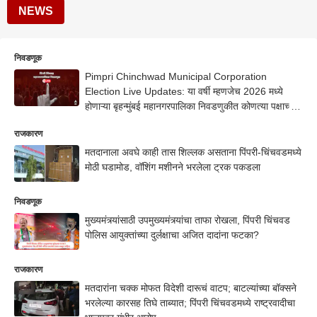
NEWS
निवडणूक
Pimpri Chinchwad Municipal Corporation
Election Live Updates: या वर्षी म्हणजेच 2026 मध्ये
होणाऱ्या बृहन्मुंबई महानगरपालिका निवडणुकीत कोणत्या पक्षाच्या
पदरात किती जागा पडतात, कोणत्या पक्षाची कामगिरी कशी राहते,
राजकारण
हे जाणून घेण्यासाठी एबीपी न्यूजसोबत जोडलेले राहा
मतदानाला अवघे काही तास शिल्लक असताना पिंपरी-चिंचवडमध्ये
मोठी घडामोड, वॉशिंग मशीनने भरलेला ट्रक पकडला
निवडणूक
मुख्यमंत्र्यांसाठी उपमुख्यमंत्र्यांचा ताफा रोखला, पिंपरी चिंचवड
पोलिस आयुक्तांच्या दुर्लक्षाचा अजित दादांना फटका?
राजकारण
मतदारांना चक्क मोफत विदेशी दारूचं वाटप; बाटल्यांच्या बॉक्सने
भरलेल्या कारसह तिघे ताब्यात; पिंपरी चिंचवडमध्ये राष्ट्रवादीचा