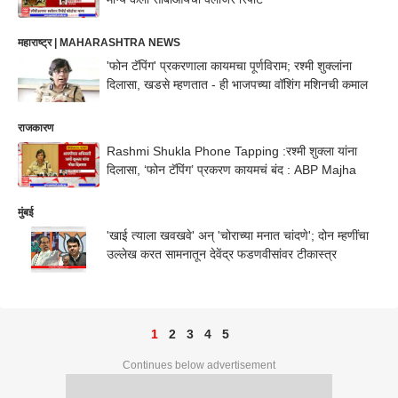
महाराष्ट्र | MAHARASHTRA NEWS
'फोन टॅपिंग' प्रकरणाला कायमचा पूर्णविराम; रश्मी शुक्लांना
दिलासा, खडसे म्हणतात - ही भाजपच्या वॉशिंग मशिनची कमाल
राजकारण
Rashmi Shukla Phone Tapping :रश्मी शुक्ला यांना
दिलासा, ‘फोन टॅपिंग’ प्रकरण कायमचं बंद : ABP Majha
मुंबई
'खाई त्याला खवखवे' अन् 'चोराच्या मनात चांदणे'; दोन म्हणींचा
उल्लेख करत सामनातून देवेंद्र फडणवीसांवर टीकास्त्र
1
2
3
4
5
Continues below advertisement