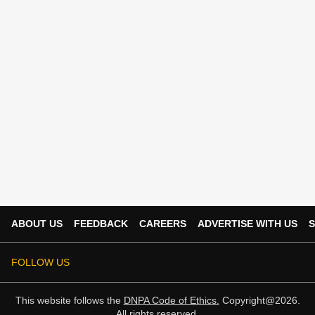
ABOUT US
FEEDBACK
CAREERS
ADVERTISE WITH US
S
FOLLOW US
This website follows the
DNPA Code of Ethics.
Copyright@2026.
All rights reserved.