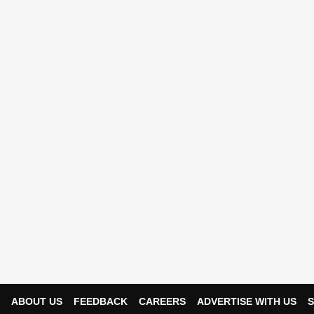
ABOUT US
FEEDBACK
CAREERS
ADVERTISE WITH US
S