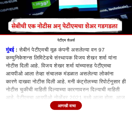
पेटीएम शेअर्स
मुंबई
:
सेबीनं पेटीएमची मूळ कंपनी असलेल्या वन 97
कम्युनिकेशन्स लिमिटेडचे संस्थापक विजय शेखर शर्मा यांना
नोटीस दिली आहे. विजय शेखर शर्मा यांच्यासह पेटीएमचा
आयपीओ आला तेव्हा संचालक मंडळात असलेल्या लोकांना
कारणे दाखवा नोटीस दिली आहे. मनी कंट्रोलच्या रिपोर्टनुसार ही
नोटीस चुकीची माहिती दिल्याच्या कारणावरुन दिल्याची माहिती
आहे. पेटीएमचा आयपीओ नोव्हेंबर 2021 मध्ये आला होता. आज
पेटीएमचा शेअर 9 टक्क्यांनी घसरला.
आणखी वाचा
पेटीएमला जारी केलेल्या नोटीसमध्ये प्रमोटर क्लासिफिकेशन
नियमांचं पालन न केल्या प्रकरणी सेबीनं नोटीस दिली आहे.