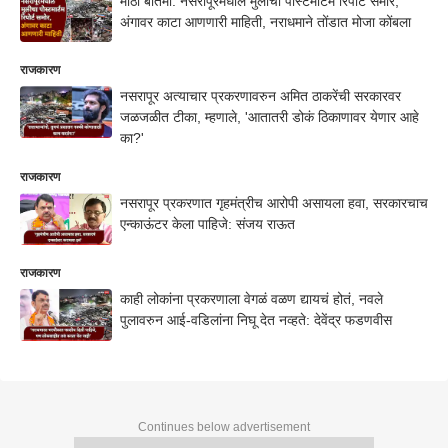
मोठी बातमी: नसरापूरमधील मुलीचा पोस्टमार्टम रिपोर्ट समोर,
अंगावर काटा आणणारी माहिती, नराधमाने तोंडात मोजा कोंबला
राजकारण
नसरापूर अत्याचार प्रकरणावरुन अमित ठाकरेंची सरकारवर
जळजळीत टीका, म्हणाले, 'आतातरी डोकं ठिकाणावर येणार आहे
का?'
राजकारण
नसरापूर प्रकरणात गृहमंत्रीच आरोपी असायला हवा, सरकारचाच
एन्काऊंटर केला पाहिजे: संजय राऊत
राजकारण
काही लोकांना प्रकरणाला वेगळं वळण द्यायचं होतं, नवले
पुलावरुन आई-वडिलांना निघू देत नव्हते: देवेंद्र फडणवीस
Continues below advertisement