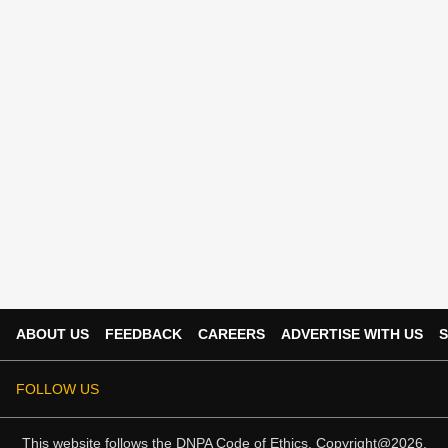
ABOUT US
FEEDBACK
CAREERS
ADVERTISE WITH US
S
FOLLOW US
This website follows the
DNPA Code of Ethics.
Copyright@2026.