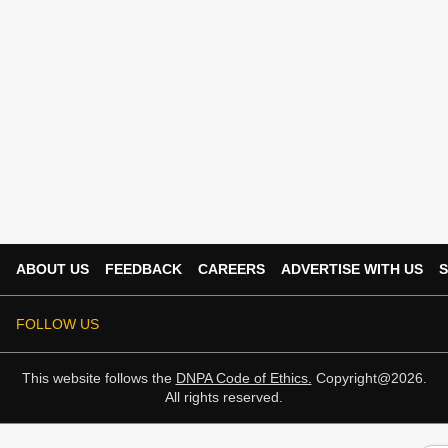
ABOUT US
FEEDBACK
CAREERS
ADVERTISE WITH US
S
FOLLOW US
This website follows the
DNPA Code of Ethics.
Copyright@2026.
All rights reserved.