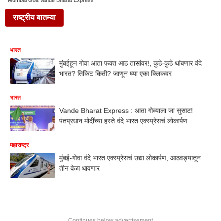
Mumbai Goa Vande Bharat Express
राष्ट्रीय बातम्या
भारत
मुंबईहून गोवा आता फक्त आठ तासांवर!, कुठे-कुठे थांबणार वंदे
भारत? तिकिट किती? जाणून घ्या एका क्लिकवर
भारत
Vande Bharat Express : आता गोव्याला जा सुसाट!
पंतप्रधान मोदींच्या हस्ते वंदे भारत एक्स्प्रेसचं लोकार्पण
महाराष्ट्र
मुंबई-गोवा वंदे भारत एक्स्प्रेसचं उद्या लोकार्पण, आठवड्यातून
तीन वेळा धावणार
Continues below advertisement