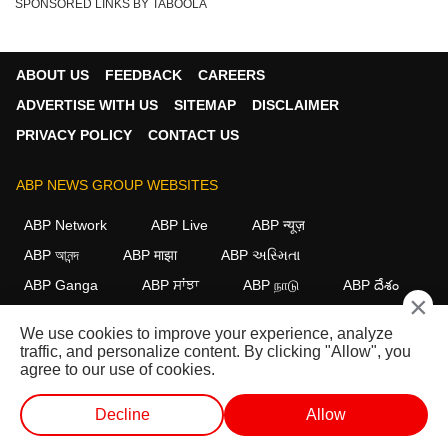
SPONSORED LINKS BY TABOOLA
ABOUT US
FEEDBACK
CAREERS
ADVERTISE WITH US
SITEMAP
DISCLAIMER
PRIVACY POLICY
CONTACT US
ABP NEWS GROUP WEBSITES
ABP Network
ABP Live
ABP न्यूज़
ABP আনন্দ
ABP माझा
ABP અસ્મિતા
ABP Ganga
ABP ਸਾਂਝਾ
ABP நாடு
ABP దేశం
×
FOLLOW US
We use cookies to improve your experience, analyze
traffic, and personalize content. By clicking "Allow", you
agree to our use of cookies.
This website follows the
DNPA Code of Ethics.
Copyright@2026.
Decline
Allow
All rights reserved.
लाईव्ह टीव्ही
शॉर्ट व्हिडीओ
व्हिडीओ
पॉडकास्ट