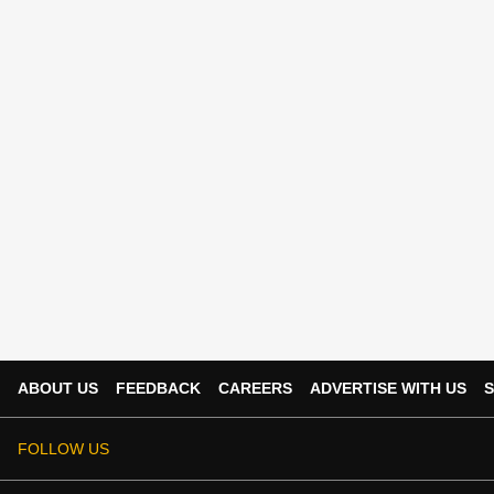
ABOUT US
FEEDBACK
CAREERS
ADVERTISE WITH US
S
FOLLOW US