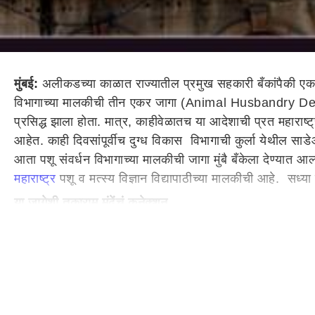
मुंबई:
अलीकडच्या काळात राज्यातील प्रमुख सहकारी बँकांपैकी एक 
विभागाच्या मालकीची तीन एकर जागा (Animal Husbandry Depar
प्रसिद्ध झाला होता. मात्र, काहीवेळातच या आदेशाची प्रत महाराष्ट
आहेत. काही दिवसांपूर्वीच दुग्ध विकास विभागाची कुर्ला येथील सा
आता पशू संवर्धन विभागाच्या मालकीची जागा मुंबै बँकेला देण्यात आल
महाराष्ट्र
पशू व मत्स्य विज्ञान विद्यापाठीच्या मालकीची आहे. सध्या
या जागेशी तुकाराम मुंढेंचं कनेक्शन
मुंबै बँकेला सहकार भवन बांधण्यासाठी देण्यासाठी ही जागा उपलब्ध 
संवर्धन विभागाचे तत्कालीन सचिव तुकाराम मुंढे यांनी या प्रस्तावाब
जमीन द्यायला विरोध केला होता. मात्र, तुकाराम मुंढे यांच्या बदली
मुंबै बँकेला एका अटीच्या मोबदल्यात जागा?
पशुसंवर्धन विभागाची ही जागा मुंबै बँकेला सहकार भवनासाठी देतान