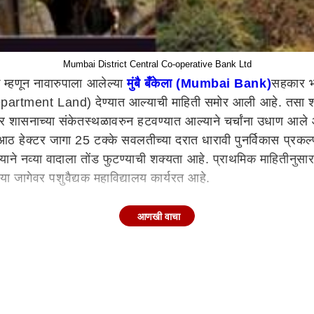
Mumbai District Central Co-operative Bank Ltd
म्हणून नावारुपाला आलेल्या
मुंबै बँकेला (Mumbai Bank)
सहकार भव
tment Land) देण्यात आल्याची माहिती समोर आली आहे. तसा शासक
्र शासनाच्या संकेतस्थळावरुन हटवण्यात आल्याने चर्चांना उधाण आले आ
डेआठ हेक्टर जागा 25 टक्के सवलतीच्या दरात धारावी पुनर्विकास प्रकल्
्याने नव्या वादाला तोंड फुटण्याची शक्यता आहे. प्राथमिक माहितीनुसा
 या जागेवर पशुवैद्यक महाविद्यालय कार्यरत आहे.
आणखी वाचा
करुन द्यावी, यासाठी काही दिवसांपूर्वीच मुंबई उपनगरचे जिल्हाधिकारी
ाबत विद्यापीठाचा अभिप्राय मागवण्याचे आदेश दिले होते. विद्यापीठाच्या 
नंतर कार्यकारी समिती आणि विद्यापीठाच्या कुलसचिवांनी या प्रस्तावाला
ा एक अट घालण्यात आल्याचे सांगितले जाते. नवशाचा पाडा येथील अतिक्र