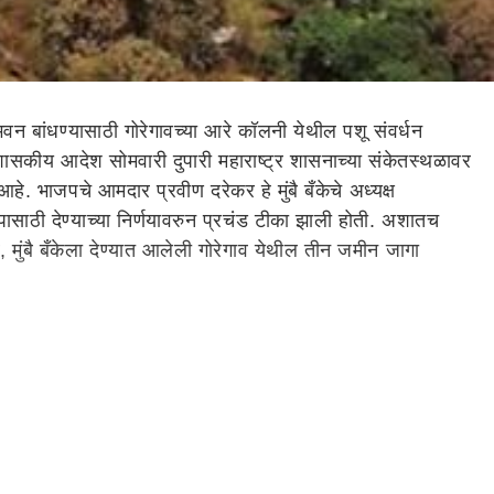
न बांधण्यासाठी गोरेगावच्या आरे कॉलनी येथील पशू संवर्धन
ीय आदेश सोमवारी दुपारी महाराष्ट्र शासनाच्या संकेतस्थळावर
हे. भाजपचे आमदार प्रवीण दरेकर हे मुंबै बँकेचे अध्यक्ष
पासाठी देण्याच्या निर्णयावरुन प्रचंड टीका झाली होती. अशातच
र, मुंबै बँकेला देण्यात आलेली गोरेगाव येथील तीन जमीन जागा
 आणि कोकण विभाकीय आयुक्तांनी प्रस्ताव मांडला होता. यावर पशू
कार्यकारी समितीने सुरुवातीला मुंबै बँकेच्या सहकार भवनासाठी ही
 सहमती दिली होती.
मणांवर सुरक्षा भिंत बांधण्यासाठी पशू वैद्यकीय महाविद्यालयास