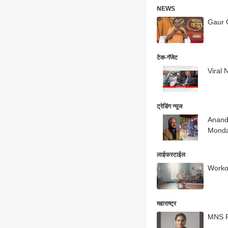
NEWS
Gaur G
टेक-गॅजेट
ट्रेडिंग न्यूज
Anand M
Monda
लाईफस्टाईल
Workout
महाराष्ट्र
MNS Ru