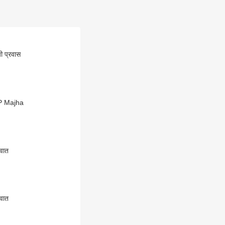
ी प्रवास
BP Majha
ुवात
ुवात