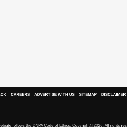
ACK
CAREERS
ADVERTISE WITH US
SITEMAP
DISCLAIMER
ebsite follows the
DNPA Code of Ethics.
Copyright@2026. All rights res