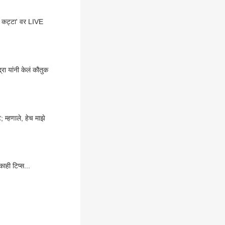
 कट्टा' वर LIVE
ाबदारी, चालवत आहे ई-रिक्षा; आनंद महिंद्रा यांनी केलं कौतुक
 म्हणाले, हेच माझे
ाही टिप्स...