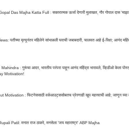
opal Das Majha Katta Full : सकारात्मक ऊर्जा देणारी मुलाखत, गौर गोपाल दास 'माझा
Viral News: पतीच्या मृत्यूनंतर महिलेने सांभाळली घराची जब
ahindra : गुरूंचा आदर, भारतीय परंपरा पाहून आनंद महिंद्रा भारावले, व्हिडीओ केला पोस्ट;
y Motivation!
 Motivation : फिटनेससाठी वर्कआउट्ससोबतच प्रेरणाही खूप महत्त्वाची आहे; जाणून घ्या क
pali Patil: मनात राज ठाकरे, मनसेला 'जय महाराष्ट्र' ABP Majha