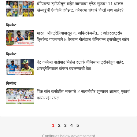
चॅम्पियन्स ट्रॉफीतून बाहेर जाण्याचा ट्रेंड सुरूच! 11 धाकड
खेळाडूंची ऐनवेळी एक्झिट, कोणत्या संघाचे किती जण बाहेर?
क्रिकेट
भारत, ऑस्ट्रेलियापासून द. अफ्रिकेपर्यंत...; आंतरराष्ट्रीय
क्रिकेट गाजवणारे 5 वेगवान गोलंदाज चॅम्पियन्स ट्रॉफीतून बाहेर
क्रिकेट
पॅट कमिन्स पाठोपाठ मिशेल स्टार्क चॅम्पियन्स ट्रॉफीतून बाहेर,
ऑस्ट्रेलियावर कॅप्टन बदलण्याची वेळ
क्रिकेट
पिंक बॉल कसोटीत भारताचे 2 सलामीवीर शून्यावर आऊट, एकाचं
करिअरही संपलं
1
2
3
4
5
Continues below advertisement