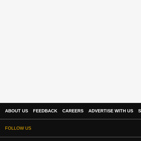
ABOUT US
FEEDBACK
CAREERS
ADVERTISE WITH US
S
FOLLOW US