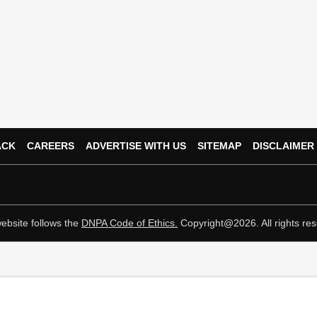
ACK
CAREERS
ADVERTISE WITH US
SITEMAP
DISCLAIMER
ebsite follows the
DNPA Code of Ethics.
Copyright@2026. All rights res