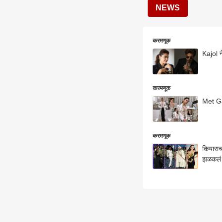
NEWS
करमणूक
Kajol 
करमणूक
Met Gal
करमणूक
कियाराच
झळकल