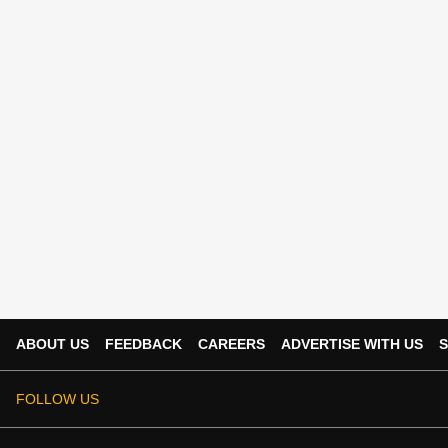
ABOUT US
FEEDBACK
CAREERS
ADVERTISE WITH US
S
FOLLOW US