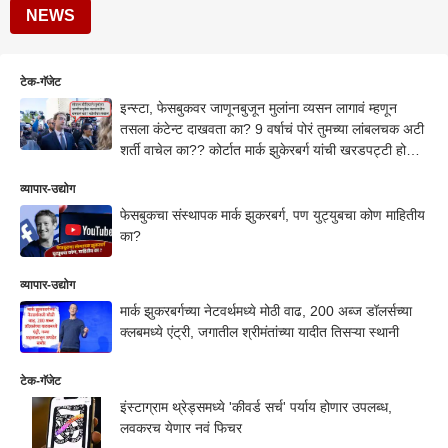
NEWS
टेक-गॅजेट
इन्स्टा, फेसबुकवर जाणूनबुजून मुलांना व्यसन लागावं म्हणून
तसला कंटेन्ट दाखवता का? 9 वर्षाचं पोरं तुमच्या लांबलचक अटी
शर्ती वाचेल का?? कोर्टात मार्क झुकेरबर्ग यांची खरडपट्टी होताच
अस्वस्थ
व्यापार-उद्योग
फेसबुकचा संस्थापक मार्क झुकरबर्ग, पण युट्युबचा कोण माहितीय
का?
व्यापार-उद्योग
मार्क झुकरबर्गच्या नेटवर्थमध्ये मोठी वाढ, 200 अब्ज डॉलर्सच्या
क्लबमध्ये एंट्री, जगातील श्रीमंतांच्या यादीत तिसऱ्या स्थानी
टेक-गॅजेट
इंस्टाग्राम थ्रेड्समध्ये 'कीवर्ड सर्च' पर्याय होणार उपलब्ध,
लवकरच येणार नवं फिचर