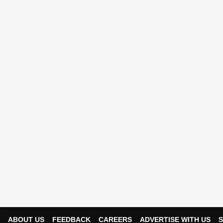
ABOUT US
FEEDBACK
CAREERS
ADVERTISE WITH US
S