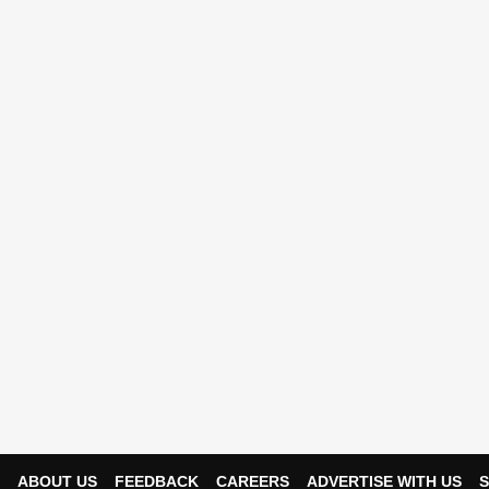
ABOUT US
FEEDBACK
CAREERS
ADVERTISE WITH US
S