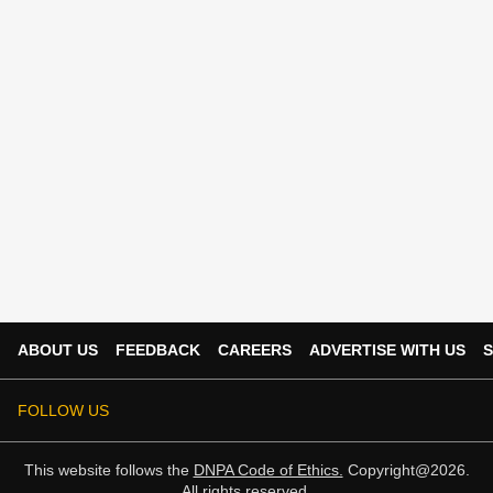
ABOUT US
FEEDBACK
CAREERS
ADVERTISE WITH US
S
FOLLOW US
This website follows the
DNPA Code of Ethics.
Copyright@2026.
All rights reserved.