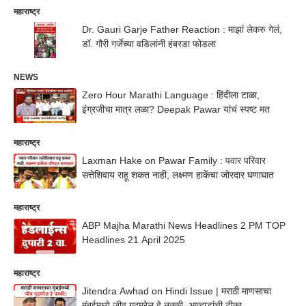
महाराष्ट्र
Dr. Gauri Garje Father Reaction : माझां लेकरु गेलं,
डॉ. गौरी गर्जेच्या वडिलांनी हंबरडा फोडला
NEWS
Zero Hour Marathi Language : हिंदीला टाळा,
इंग्रजीचा मात्र लळा? Deepak Pawar यांचं स्पष्ट मत
महाराष्ट्र
Laxman Hake on Pawar Family : पवार परिवार
सत्तेशिवाय राहू शकत नाही, लक्ष्मण हाकेंचा जोरदार घणाघात
महाराष्ट्र
ABP Majha Marathi News Headlines 2 PM TOP
Headlines 21 April 2025
महाराष्ट्र
Jitendra Awhad on Hindi Issue | मराठी माणसाचा
मुंबईमध्ये जीव गुदमरेल हे नक्की, आव्हाडांची टीका