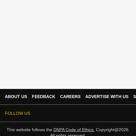
ABOUT US
FEEDBACK
CAREERS
ADVERTISE WITH US
S
FOLLOW US
This website follows the
DNPA Code of Ethics.
Copyright@2026.
All rights reserved.