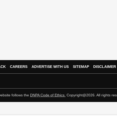
ACK
CAREERS
ADVERTISE WITH US
SITEMAP
DISCLAIMER
ebsite follows the
DNPA Code of Ethics.
Copyright@2026. All rights res