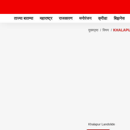
ताज्या बातम्या
महाराष्ट्र
राजकारण
मनोरंजन
क्रीडा
बिझनेस
मुख्यपृष्ठ
विषय
KHALAPU
Khalapur Landslide