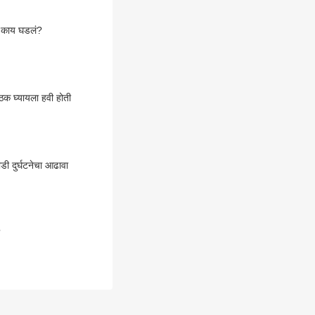
य काय घडलं?
 घ्यायला हवी होती
वाडी दुर्घटनेचा आढावा
?