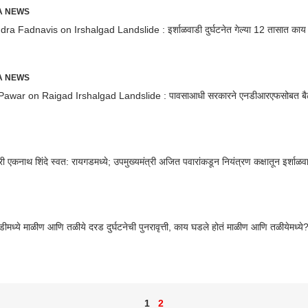
RA NEWS
ra Fadnavis on Irshalgad Landslide : इर्शाळवाडी दुर्घटनेत गेल्या 12 तासात का
RA NEWS
Pawar on Raigad Irshalgad Landslide : पावसाआधी सरकारने एनडीआरएफसोबत बैठक
त्री एकनाथ शिंदे स्वत: रायगडमध्ये; उपमुख्यमंत्री अजित पवारांकडून नियंत्रण कक्षातून इर्शाळ
ाडीमध्ये माळीण आणि तळीये दरड दुर्घटनेची पुनरावृत्ती, काय घडले होतं माळीण आणि तळीयेमध्ये
1
2