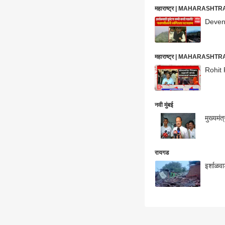
महाराष्ट्र | MAHARASHT
Devend
महाराष्ट्र | MAHARASHT
Rohit 
नवी मुंबई
मुख्यमं
रायगड
इर्शाळव