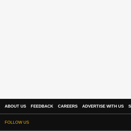
ABOUT US
FEEDBACK
CAREERS
ADVERTISE WITH US
S
FOLLOW US