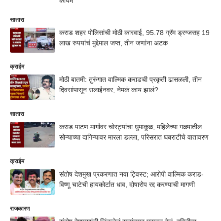
कायम
सातारा
कराड शहर पोलिसांची मोठी कारवाई, 95.78 ग्रॅम ड्रग्जसह 19
लाख रुपयांचं मुद्देमाल जप्त, तीन जणांना अटक
क्राईम
मोठी बातमी: तुरुंगात वाल्मिक कराडची प्रकृती ढासळली, तीन
दिवसांपासून सलाईनवर, नेमकं काय झालं?
सातारा
कराड पाटण मार्गावर चोरट्यांचा धुमाकूळ, महिलेच्या गळ्यातील
सोन्याच्या दागिन्यावर मारला डल्ला, परिसरात घबराटीचे वातावरण
क्राईम
संतोष देशमुख प्रकरणात नवा ट्विस्ट; आरोपी वाल्मिक कराड-
विष्णू चाटेची हायकोर्टात धाव, दोषारोप रद्द करण्याची मागणी
राजकारण