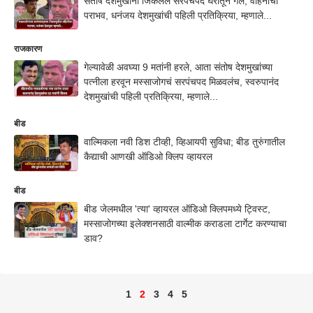
संतोष देशमुखांनी जिंकलेलं सरपंचपद घरातून गेलं, वहिनीचा
पराभव, धनंजय देशमुखांची पहिली प्रतिक्रिया, म्हणाले...
राजकारण
गेल्यावेळी अवघ्या 9 मतांनी हरले, आता संतोष देशमुखांच्या
पत्नीला हरवून मस्साजोगचं सरपंचपद मिळवलंच, स्वरुपानंद
देशमुखांची पहिली प्रतिक्रिया, म्हणाले...
बीड
वाल्मिकला नवी डिश टीव्ही, व्हिआयपी सुविधा; बीड तुरुंगातील
कैद्याची आणखी ऑडिओ क्लिप व्हायरल
बीड
बीड जेलमधील 'त्या' व्हायरल ऑडिओ क्लिपमध्ये ट्विस्ट,
मस्साजोगच्या इलेक्शनसाठी वाल्मीक कराडला टार्गेट करण्याचा
डाव?
1
2
3
4
5