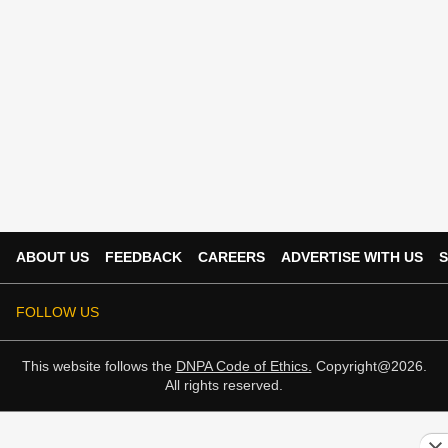
ABOUT US
FEEDBACK
CAREERS
ADVERTISE WITH US
S
FOLLOW US
This website follows the
DNPA Code of Ethics.
Copyright@2026.
All rights reserved.