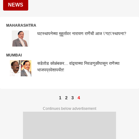
NEWS
MAHARASHTRA
घटस्थापनेच्या मुहूर्तावर नारायण राणेंंची आज \'गट\'स्थापना?
MUMBAI
सडेतोड कोळंबकर... वांद्र्याच्या निवडणुकीपासून राणेंच्या
भाजपप्रवेशापर्यंत!
1
2
3
4
Continues below advertisement