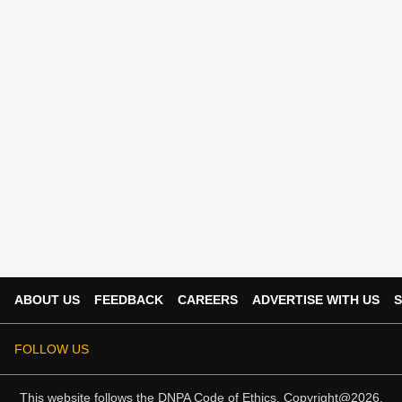
ABOUT US
FEEDBACK
CAREERS
ADVERTISE WITH US
S
FOLLOW US
This website follows the
DNPA Code of Ethics.
Copyright@2026.