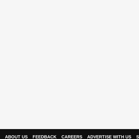
ABOUT US
FEEDBACK
CAREERS
ADVERTISE WITH US
S