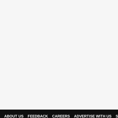
ABOUT US
FEEDBACK
CAREERS
ADVERTISE WITH US
S