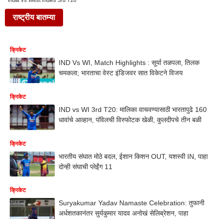
India Vs West Indies 3rd T20
राष्ट्रीय बातम्या
क्रिकेट
IND Vs WI, Match Highlights : सूर्या तळपला, तिलक
चमकला; भारताचा वेस्ट इंडिजवर सात विकेटने विजय
क्रिकेट
IND vs WI 3rd T20: मालिका वाचवण्यासाठी भारतापुढे 160
धावांचे आव्हान, पॉवेलची विस्फोटक खेळी, कुलदीपचे तीन बळी
क्रिकेट
भारतीय संघात मोठे बदल, ईशान किशन OUT, यशस्वी IN, पाहा
दोन्ही संघाची प्लेईंग 11
क्रिकेट
Suryakumar Yadav Namaste Celebration: तुफानी
अर्धशतकानंतर सुर्यकुमार यादव अनोखं सेलिब्रेशन, पाहा