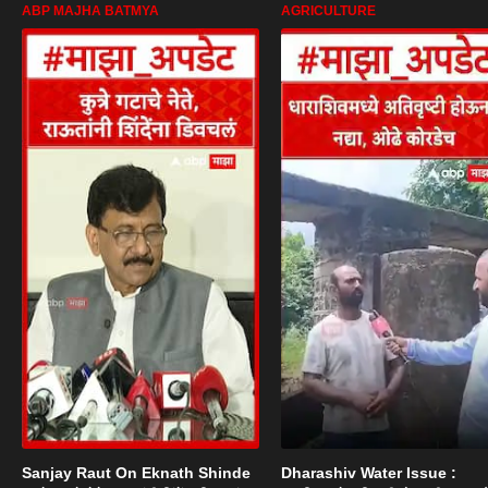
ABP MAJHA BATMYA
AGRICULTURE
Sanjay Raut On Eknath Shinde
Dharashiv Water Issue :