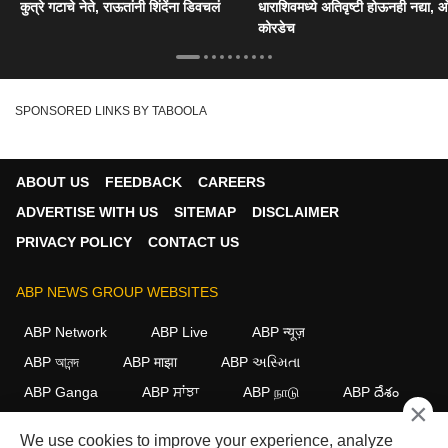
कुत्रे गटाचे नेते, राऊतांनी शिंदेंना डिवचलं
धाराशिवमध्ये अतिवृष्टी होऊनही नद्या, ओ
कोरडेच
SPONSORED LINKS BY TABOOLA
ABOUT US
FEEDBACK
CAREERS
ADVERTISE WITH US
SITEMAP
DISCLAIMER
PRIVACY POLICY
CONTACT US
ABP NEWS GROUP WEBSITES
ABP Network
ABP Live
ABP न्यूज़
ABP আনন্দ
ABP माझा
ABP અસ્મિતા
ABP Ganga
ABP ਸਾਂਝਾ
ABP நாடு
ABP దేశం
×
FOLLOW US
We use cookies to improve your experience, analyze