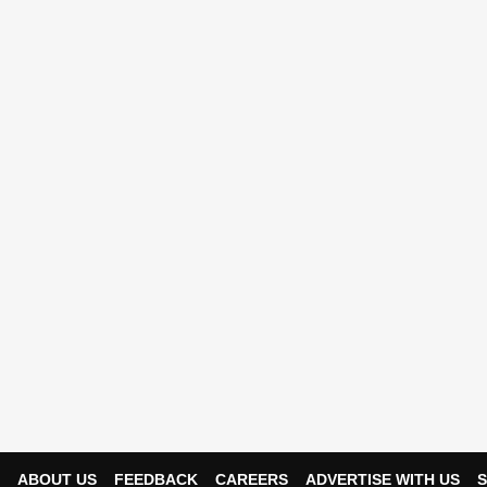
ABOUT US
FEEDBACK
CAREERS
ADVERTISE WITH US
S