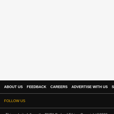
ABOUT US
FEEDBACK
CAREERS
ADVERTISE WITH US
S
FOLLOW US