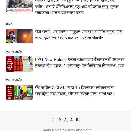
देवघरातील पेटत्या दिव्यामुळे गॅसचा भडका अन् सिलिंडरचा
स्फोट, आयटी इंजिनिअरसह वृद्ध आई-वडिलांचा मृत्यू; पुण्यात
काळजाचा थरकाप उडवणारी घटना
भारत
मोठी बातमी! अंदमानच्या समुद्रात सापडला नैसर्गिक वायूचा मोठा
साठा; इंधन टंचाईच्या सावटावर भारताला जॅकपॉट
व्यापार-उद्योग
LPG New Rules : गॅसचा काळाबाजार रोखण्यासाठी सरकारनं
उचललं मोठं पाऊल, 1 जूनपासून गॅस सिलेंडच्या नियमांमध्ये बदल
व्यापार-उद्योग
गॅस पेट्रोल ते CNG, फक्त 15 दिवसातच सर्वसामान्यांना
महागाईचा मोठा फटका, कोणत्या वस्तूत किती झाली वाढ?
1
2
3
4
5
Continues below advertisement