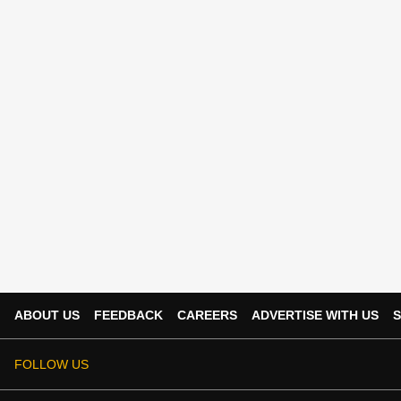
ABOUT US
FEEDBACK
CAREERS
ADVERTISE WITH US
S
FOLLOW US