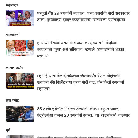
महाराष्ट्र
घरगुती गॅस 29 रुपयांनी महागला, शरद पवारांची मोदी सरकारवर
टीका; मुख्यमंत्री देवेंद्र फडणवीसांची 'योग्यवेळी' प्रतिक्रिया
राजकारण
एलपीजी गॅसच्या दरात मोठी वाढ, शरद पवारांनी मोदींच्या
वक्तव्याचा 'छुपा' अर्थ सांगितला, म्हणाले, 'टप्याटप्याने धक्का
बसणार'
व्यापार-उद्योग
महागाई आता थेट दोनवेळच्या जेवणापर्यंत येऊन पोहोचली,
एलपीजी गॅस सिलेंडरच्या दरात मोठी वाढ, गॅस किती रुपयांनी
महागला?
टेक-गॅजेट
85 टक्के इथेनॉल मिश्रण असलेले फ्लेक्स फ्युएल सादर;
पेट्रोलपेक्षा तब्बल 20 रुपयांनी स्वस्त, 'या' गाड्यांमध्ये चालणार
पुणे