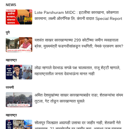
NEWS
Lote Parshuram MIDC : इटलीचा कारखाना, कोकणात
कारमाना; लक्ष्मी ऑरगॅनिक लि. कंपनी वादात Special Report
पुणे
यशवंत साखर कारखान्याच्या 299 कोटींच्या जमीन व्यवहाराला
ब्रेक, मुख्यमंत्री फडणवीसांकडून स्थगिती; नेमकं प्रकरण काय?
महाराष्ट्र
लोढा म्हणाले देवभाऊ सगळे पक्ष चालवतात, राजू शेट्टी म्हणाले,
महाराष्ट्रातील जनता देवाभाऊंना मानत नाही
परभणी
अमित देशमुखांच्या साखर कारखान्याबाहेर राडा; शेतकऱ्यांचा संयम
तुटला, गेट तोडून कारखान्यात घुसले
महाराष्ट्र
सोलापूर जिल्ह्यात अद्यापही उसाचा दर जाहीर नाही, शेतकरी नेते
आक्रमक, 21 तारखेपर्यंत दर जाहीर करा, अन्यथा ऊस वाहतूक