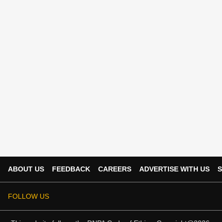
ABOUT US
FEEDBACK
CAREERS
ADVERTISE WITH US
S
FOLLOW US