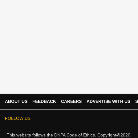
ABOUT US
FEEDBACK
CAREERS
ADVERTISE WITH US
S
FOLLOW US
This website follows the
DNPA Code of Ethics.
Copyright@2026.