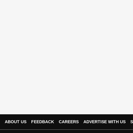
ABOUT US
FEEDBACK
CAREERS
ADVERTISE WITH US
S