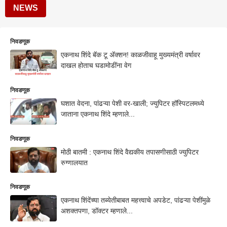
NEWS
निवडणूक
एकनाथ शिंदे बॅक टू ॲक्शन! काळजीवाहू मुख्यमंत्री वर्षावर
दाखल होताच घडामोडींना वेग
निवडणूक
घशात वेदना, पांढऱ्या पेशी वर-खाली; ज्युपिटर हॉस्पिटलमध्ये
जाताना एकनाथ शिंदे म्हणाले...
निवडणूक
मोठी बातमी : एकनाथ शिंदे वैद्यकीय तपासणीसाठी ज्युपिटर
रुग्णालयात
निवडणूक
एकनाथ शिंदेंच्या तब्येतीबाबत महत्त्वाचे अपडेट, पांढऱ्या पेशींमुळे
अशक्तपणा, डॉक्टर म्हणाले...