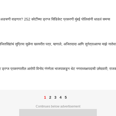
 अडचणी वाढणार? 252 कोटींच्या ड्रग्ज सिंडिकेट प्रकरणी मुंबई पोलिसांनी धाडलं समन्स
ितसिंहांचं सुप्रिया सुळेंना खरमरीत पत्र, म्हणाले, अजितदादा आणि सुनेत्राआत्या माझे नातेवाई
र ड्रग्ज प्रकरणातील आरोपी विनोद गंगणेला भाजपाकडून थेट नगराध्यक्षपदाची उमेदवारी; रा
1
2
3
4
5
Continues below advertisement