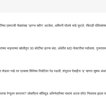
ंच्या एक्स्टसी गोळ्यांसह ‘ड्रग्ज क्वीन’ अटकेत; अश्विनी पॉलचे भांडे फुटले, रॅकेटही पोलिसांच्या
ांच्या भाड्याच्या खोलीतून 30 कोटींचा ड्रग्स धंदा; अंधेरीत MD फॅक्टरीचा पर्दाफाश, गुजरा
त शेडवर नव्हे तर प्रकाश शिंदेंच्या रिसॉर्टवर रेड पडली; शंभूराज देसाईंना 'ढ' म्हणत सुषमा अंध
लरचा रेग्युलर कस्टमर? लोकप्रिय बॉलिवूड अभिनेत्रीच्या भावाचं अटक वॉरंट निघताच झाला 