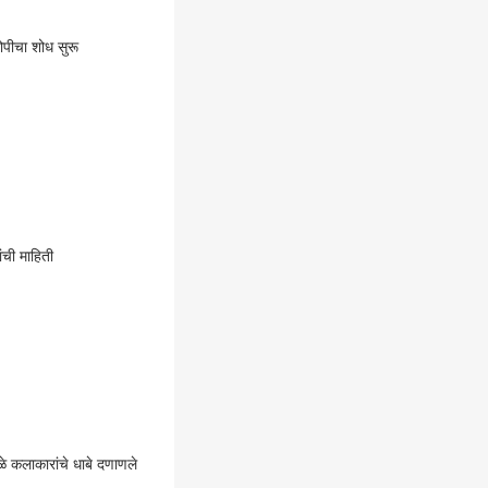
ोपीचा शोध सुरू
ंची माहिती
ुळे कलाकारांचे धाबे दणाणले