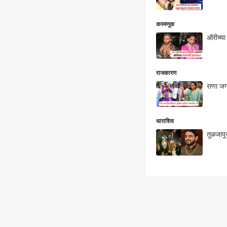
करमणूक
ऑरीच्या
राजकारण
राणा जगज
धाराशिव
तुळजापू