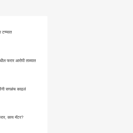
 टप्प्यात
तमधील फरार आरोपी ताब्यात
ारेंनी सगळंच काढलं
फरार, काय मॅटर?