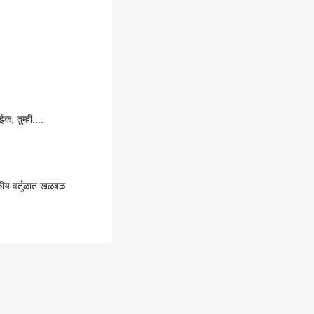
क, तुम्ही....
जकीय वर्तुळात खळबळ