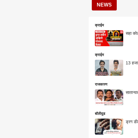
NEWS
क्राईम
सहा कोटी
क्राईम
13 हजार
राजकारण
साताऱ्या
बॉलीवूड
ड्रग डी