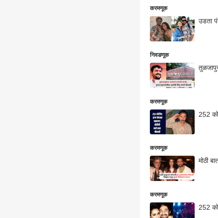
करमणूक
उडता पं
निवडणूक
तुळजापु
करमणूक
252 कोट
करमणूक
मोठी बा
करमणूक
252 कोट