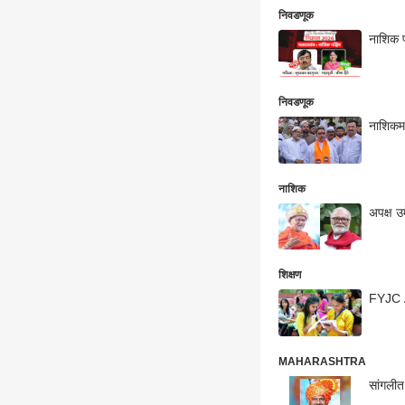
निवडणूक
नाशिक प
निवडणूक
नाशिकमध्
नाशिक
अपक्ष उ
शिक्षण
FYJC Ad
MAHARASHTRA
सांगलीत 