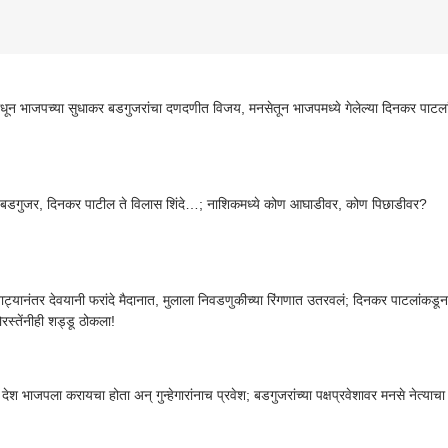
ून भाजपच्या सुधाकर बडगुजरांचा दणदणीत विजय, मनसेतून भाजपमध्ये गेलेल्या दिनकर पाट
 बडगुजर, दिनकर पाटील ते विलास शिंदे…; नाशिकमध्ये कोण आघाडीवर, कोण पिछाडीवर?
ाट्यानंतर देवयानी फरांदे मैदानात, मुलाला निवडणुकीच्या रिंगणात उतरवलं; दिनकर पाटलांकडू
स्तेंनीही शड्डू ठोकला!
देश भाजपला करायचा होता अन् गुन्हेगारांनाच प्रवेश; बडगुजरांच्या पक्षप्रवेशावर मनसे नेत्याच