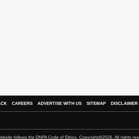
ACK
CAREERS
ADVERTISE WITH US
SITEMAP
DISCLAIMER
ebsite follows the
DNPA Code of Ethics.
Copyright@2026. All rights res