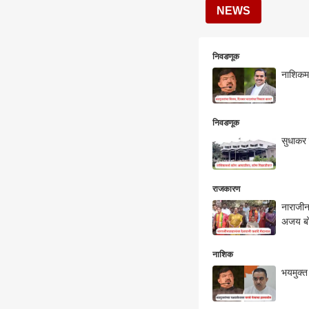
NEWS
निवडणूक
नाशिकमध
निवडणूक
सुधाकर
राजकारण
नाराजीन
अजय बोर
नाशिक
भयमुक्त 